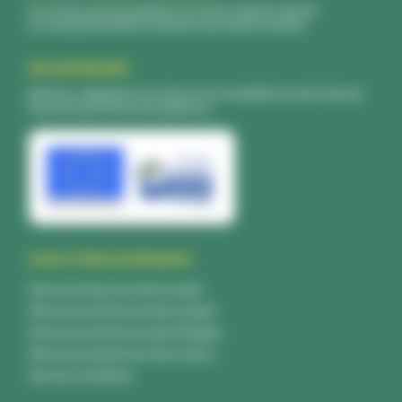
Du lundi au jeudi de 8h00 à 12 h00 et 13h00 à 16h30
Le vendredi de 8h00 à 12h00 et de 13h00 à 15h30
NOS PARTENAIRES
Refonte, adaptation et mise en accessibilité du site internet
financés par l'Union Européenne.
SITES ET PÔLES DE PROXIMITÉ
Pôle technique de Saint-Joseph
Pôle de proximité de Saint-Joseph
Pole de proximité de Saint-Philippe
Pôle de proximité de l’Entre-Deux
Site de La Châtoire