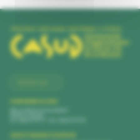
Contactez-nous
COORDONNÉES DU SIÈGE
168, rue Marius et Ary Leblond
97430 Le Tampon
Tél : 0262 57 97 77 - Fax : 0262 57 97 78
JOURS ET HORAIRES D’OUVERTURE