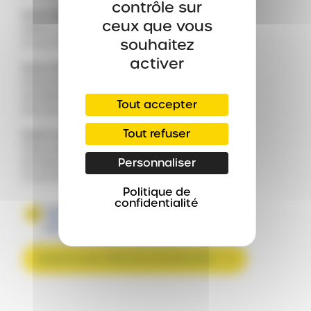
contrôle sur
Entre-Deux
ceux que vous
Halte routière de l'Entre-Deux
souhaitez
2 rue Grand Fond extérieur
activer
Saint-Philippe
Gare Routière
de Saint-Philippe
Tout accepter
63, rue Leconte Delisle
Tout refuser
Saint-Joseph
Gare routière
Personnaliser
de Saint-Joseph
2, rue Général de Gaulle
Politique de
confidentialité
Télécharger notre document avec les
informations pratiques
Cliquez ici pour effectuer une réservation